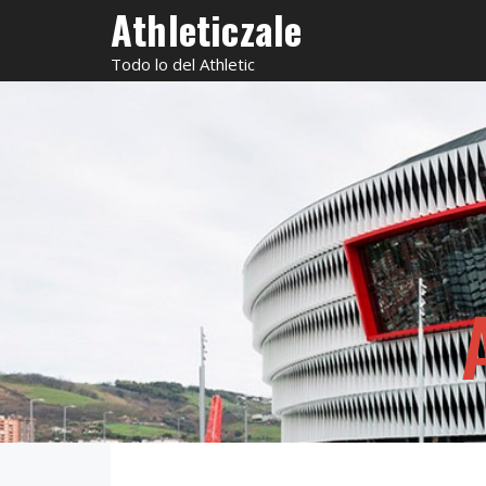
Saltar
Athleticzale
al
Todo lo del Athletic
contenido