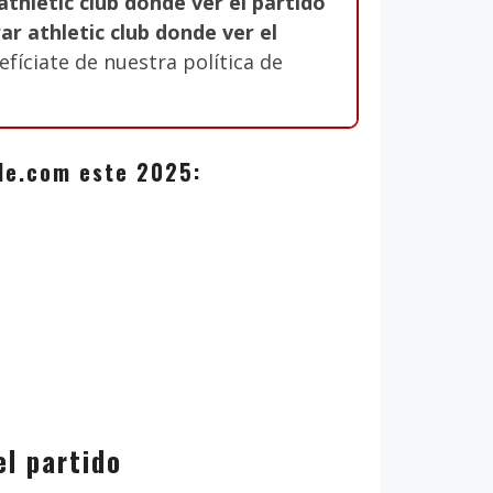
thletic club donde ver el partido
r athletic club donde ver el
fíciate de nuestra política de
zale.com este 2025:
el partido