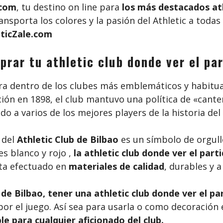
.com
, tu destino on line para
los más destacados ath
ransporta los colores y la pasión del Athletic a toda
eticZale.com
rar tu athletic club donde ver el pa
a dentro de los clubes más emblemáticos y habitual
ción en 1898, el club mantuvo una política de «cant
o a varios de los mejores players de la historia del
del
Athletic Club de Bilbao
es un símbolo de orgull
es blanco y rojo ,
la athletic club donde ver el part
sta efectuado en
materiales de calidad
, durables y 
 de Bilbao, tener una
athletic club donde ver el pa
r el juego. Así sea para usarla o como decoración e
e para cualquier aficionado del club.