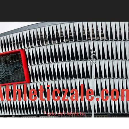
Athleticzale.co
Todo del Athletic