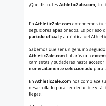
¡Que disfrutes
AthleticZale.com
, tu 
En
AthleticZale.com
entendemos tu 
seguidores apasionados. Es por eso 
partido oficial
y auténtica del Athleti
Sabemos que ser un genuino seguidor d
AthleticZale.com
hallarás una
extens
camisetas y sudaderas hasta accesori
esmeradamente seleccionado
para b
En
AthleticZale.com
nos complace sug
desarrollado para ser deducible y fá
llegas.