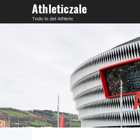
Saltar
Athleticzale
al
Todo lo del Athletic
contenido