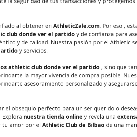
 la seguridad de tus transacciones y protegemos 
nfiado al obtener en
AthleticZale.com
. Por eso , e
tic club donde ver el partido
y de confianza para as
ntico y de calidad. Nuestra pasión por el Athletic se
partido
y servicios.
s athletic club donde ver el partido
, sino que ta
ndarte la mayor vivencia de compra posible. Nuestr
 brindarte asesoramiento personalizado y asegurarse
ar el obsequio perfecto para un ser querido o dese
. Explora
nuestra tienda online
y revela una
extensa
 tu amor por el
Athletic Club de Bilbao
de una mane