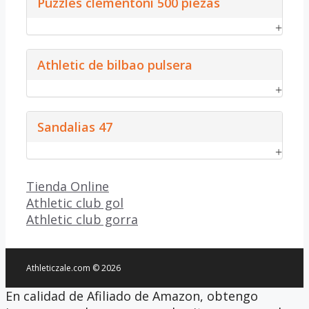
Puzzles clementoni 500 piezas
Athletic de bilbao pulsera
Sandalias 47
Categorías
Tienda Online
Athletic club gol
Athletic club gorra
Athleticzale.com © 2026
En calidad de Afiliado de Amazon, obtengo