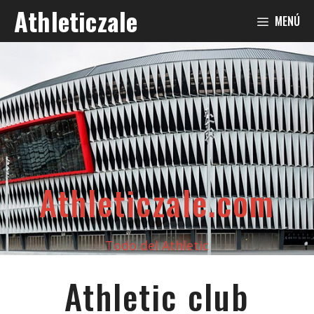
Saltar
Athleticzale
MENÚ
al
contenido
Athleticzale.com
Todo del Athletic
Athletic club