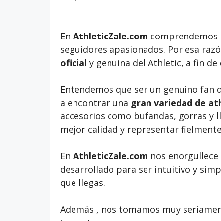
En
AthleticZale.com
comprendemos t
seguidores apasionados. Por esa raz
oficial
y genuina del Athletic, a fin de
Entendemos que ser un genuino fan del
a encontrar una
gran variedad de ath
accesorios como bufandas, gorras y l
mejor calidad y representar fielmente l
En
AthleticZale.com
nos enorgullece 
desarrollado para ser intuitivo y si
que llegas.
Además , nos tomamos muy seriamente