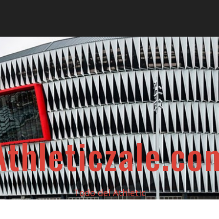
Athleticzale.co
Todo del Athletic