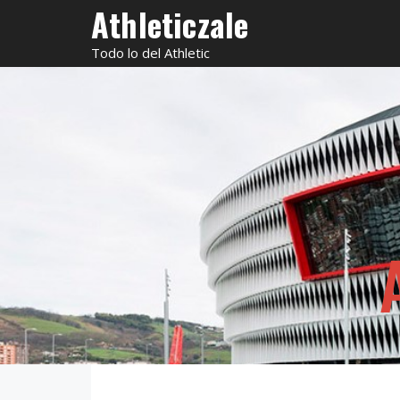
Saltar
Athleticzale
al
Todo lo del Athletic
contenido