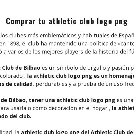
Comprar tu athletic club logo png
los clubes más emblemáticos y habituales de España
 en 1898, el club ha mantenido una política de «can
 a varios de los mejores players de la historia del f
c Club de Bilbao
es un símbolo de orgullo y pasión po
 colorado ,
la athletic club logo png es un homenaje 
s de calidad
, perdurables y a prueba de un uso fre
 de Bilbao, tener una
athletic club logo png
es una
 para usarla o como decoración en el hogar ,
la athle
do del club.
lidad, la
athletic club logo png del Athletic Club de