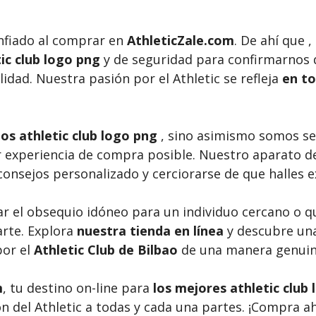
nfiado al comprar en
AthleticZale.com
. De ahí que
tic club logo png
y de seguridad para confirmarnos 
idad. Nuestra pasión por el Athletic se refleja
en to
s athletic club logo png
, sino asimismo somos se
 experiencia de compra posible. Nuestro aparato de 
consejos personalizado y cerciorarse de que halles
ar el obsequio idóneo para un individuo cercano o 
arte. Explora
nuestra tienda en línea
y descubre un
por el
Athletic Club de Bilbao
de una manera genuina
m
, tu destino on-line para
los mejores athletic club
sión del Athletic a todas y cada una partes. ¡Compra 