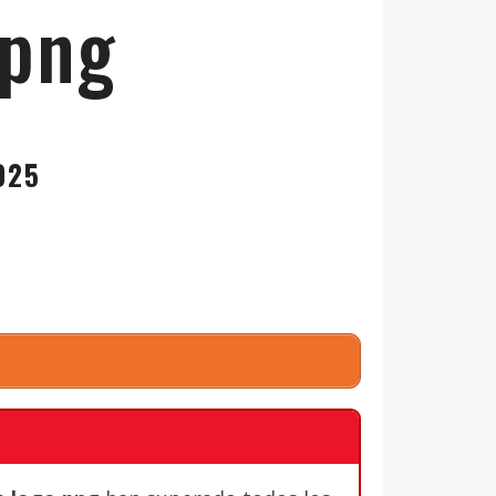
 png
025