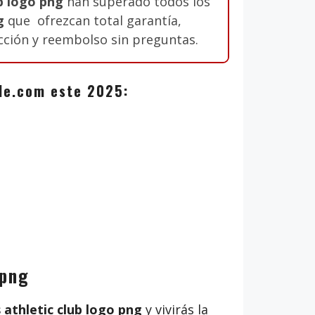
b logo png
han superado todos los
g
que ofrezcan total garantía,
acción y reembolso sin preguntas.
zale.com este 2025:
 png
athletic club logo png
y vivirás la