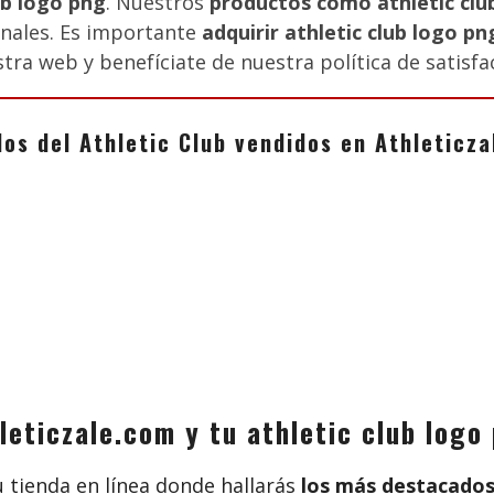
ub logo png
. Nuestros
productos como athletic clu
inales. Es importante
adquirir athletic club logo pn
stra web y benefíciate de nuestra política de satisf
los del Athletic Club vendidos en Athletic
leticzale.com y tu athletic club logo
tu tienda en línea donde hallarás
los más destacados 