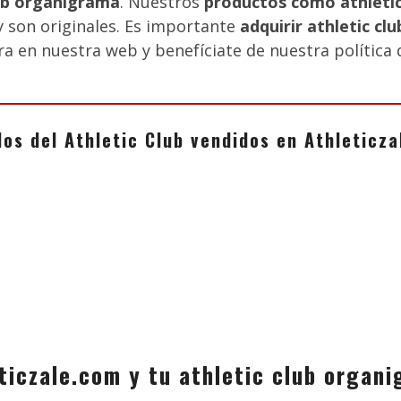
lub organigrama
. Nuestros
productos como athleti
y son originales. Es importante
adquirir athletic c
pra en nuestra web y benefíciate de nuestra política
los del Athletic Club vendidos en Athletic
ticzale.com y tu athletic club organ