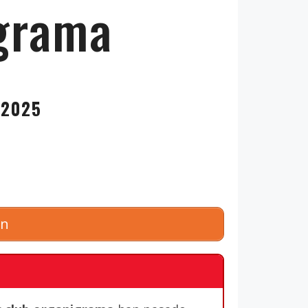
igrama
 2025
on