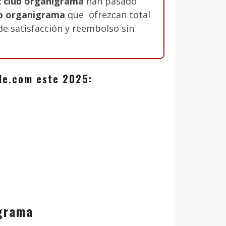
c club organigrama
han pasado
lub organigrama
que ofrezcan total
 de satisfacción y reembolso sin
zale.com este 2025:
igrama