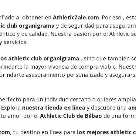
nfiado al obtener en
AthleticZale.com
. Por eso , e
etic club organigrama
y de seguridad para asegurarn
ntico y de calidad. Nuestra pasión por el Athletic se
y servicios.
s athletic club organigrama
, sino que también s
ndarte la mayor vivencia de compra viable. Nuestro
 brindarte asesoramiento personalizado y asegurars
 perfecto para un individuo cercano o quieres ampli
 Explora
nuestra tienda en línea
y descubre una
am
 tu amor por el
Athletic Club de Bilbao
de una forma
.com
, tu destino en línea para
los mejores athletic