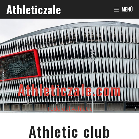
Saltar
Athleticzale
MENÚ
al
contenido
Athleticzale.com
Todo del Athletic
Athletic club