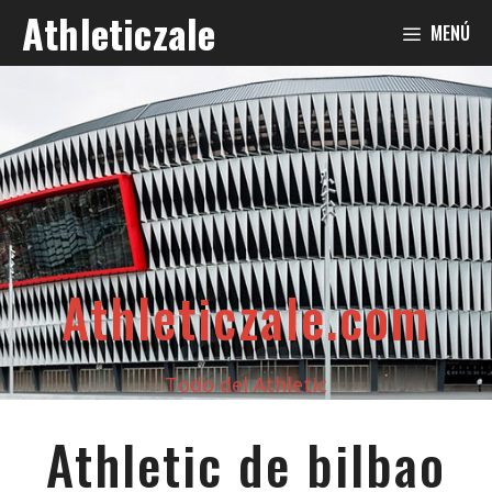
Saltar
Athleticzale
MENÚ
al
contenido
Athleticzale.com
Todo del Athletic
Athletic de bilbao