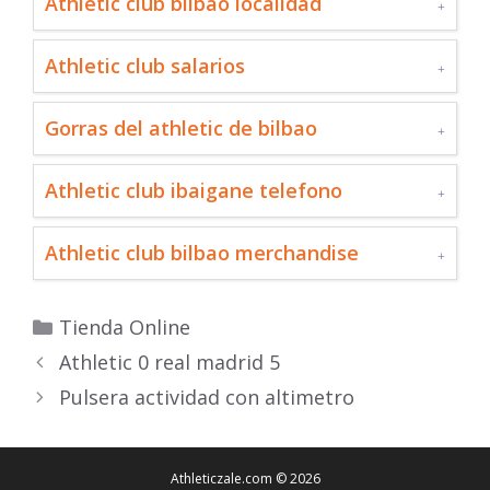
Athletic club bilbao localidad
Athletic club salarios
Gorras del athletic de bilbao
Athletic club ibaigane telefono
Athletic club bilbao merchandise
Categorías
Tienda Online
Athletic 0 real madrid 5
Pulsera actividad con altimetro
Athleticzale.com © 2026