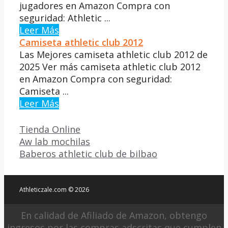
jugadores en Amazon Compra con
seguridad: Athletic ...
Leer Más
Camiseta athletic club 2012
Las Mejores camiseta athletic club 2012 de
2025 Ver más camiseta athletic club 2012
en Amazon Compra con seguridad:
Camiseta ...
Leer Más
Categorías
Tienda Online
Aw lab mochilas
Baberos athletic club de bilbao
Athleticzale.com © 2026
En calidad de Afiliado de Amazon, obtengo
ingresos por las compras adscritas que cumplen