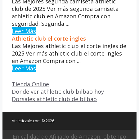
Las Mejores segunda camiseta athletic
club de 2025 Ver más segunda camiseta
athletic club en Amazon Compra con
seguridad: Segunda ...
Leer Más
Athletic club el corte ingles
Las Mejores athletic club el corte ingles de
2025 Ver más athletic club el corte ingles
en Amazon Compra con ...
Leer Más
Categorías
Tienda Online
Donde ver athletic club bilbao hoy
Dorsales athletic club de bilbao
Athleticzale.com © 2026
En calidad de Afiliado de Amazon, obtengo