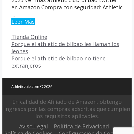
en Amazon Compra con seguridad: Athletic
...
Leer Más
Categorías
Tienda Online
Porque el athletic de bilbao les llaman los
leones
Porque el athletic de bilbao no tiene
extranjeros
Athleticzale.com © 2026
En calidad de Afiliado de Amazon, obtengo
ingresos por las compras adscritas que cumplen
los requisitos aplicables.
Aviso Legal
Política de Privacidad
Política de Cookies
Configuración de Cookies