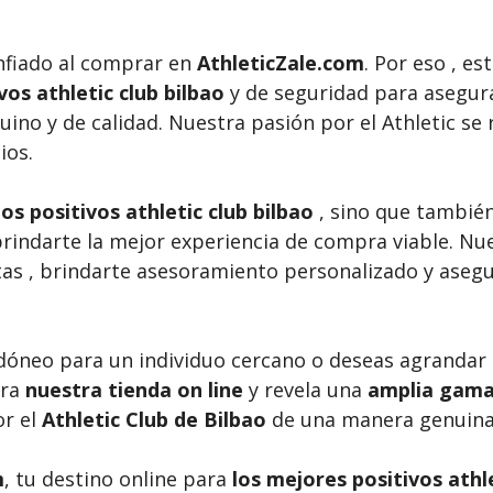
nfiado al comprar en
AthleticZale.com
. Por eso , e
vos athletic club bilbao
y de seguridad para asegura
ino y de calidad. Nuestra pasión por el Athletic se 
ios.
s positivos athletic club bilbao
, sino que tambié
ndarte la mejor experiencia de compra viable. Nues
as , brindarte asesoramiento personalizado y asegu
idóneo para un individuo cercano o deseas agrandar
ora
nuestra tienda on line
y revela una
amplia gama 
or el
Athletic Club de Bilbao
de una manera genuina 
m
, tu destino online para
los mejores positivos athle