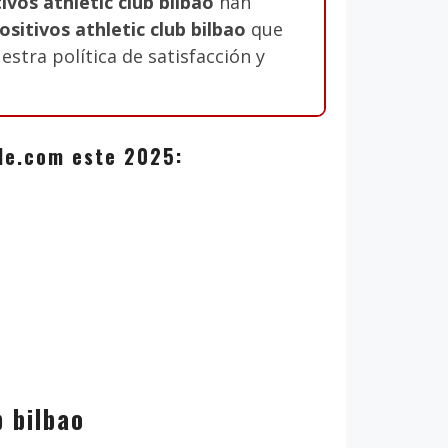
vos athletic club bilbao
han
sitivos athletic club bilbao
que
estra política de satisfacción y
zale.com este 2025:
b bilbao