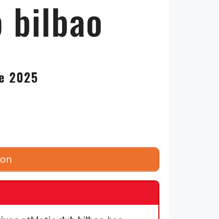
b bilbao
de 2025
zon