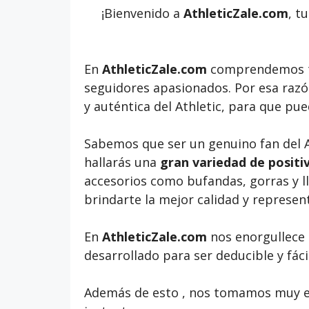
¡Bienvenido a
AthleticZale.com
, t
En
AthleticZale.com
comprendemos t
seguidores apasionados. Por esa raz
y auténtica del Athletic, para que pue
Sabemos que ser un genuino fan del At
hallarás una
gran variedad de positiv
accesorios como bufandas, gorras y l
brindarte la mejor calidad y representa
En
AthleticZale.com
nos enorgullece 
desarrollado para ser deducible y fác
Además de esto , nos tomamos muy en