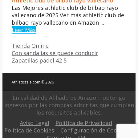
Athletic club de bilbao rayo vallecano
Las Mejores athletic club de bilbao rayo
vallecano de 2025 Ver más athletic club de
bilbao rayo vallecano en Amazon ...
Leer Más
Categorías
Tienda Online
Con sandalias se puede conducir
Zapatillas padel 42 5
Athleticzale.com © 2026
En calidad de Afiliado de Amazon, obtengo
ingresos por las compras adscritas que cumplen
los requisitos aplicables.
Aviso Legal
Política de Privacidad
Política de Cookies
Configuración de Cookies
Contacto
SM