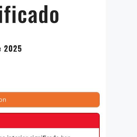
ificado
de 2025
zon