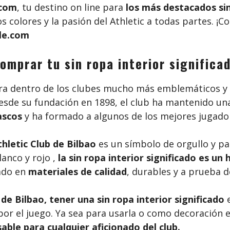
.com
, tu destino on line para
los más destacados sin
los colores y la pasión del Athletic a todas partes
le.com
omprar tu sin ropa interior significa
a dentro de los clubes mucho más emblemáticos y 
 Desde su fundación en 1898, el club ha mantenido u
ascos
y ha formado a algunos de los mejores jugadore
thletic Club de Bilbao
es un símbolo de orgullo y pa
lanco y rojo ,
la sin ropa interior significado es un 
zado en
materiales de calidad
, durables y a prueba 
 de Bilbao, tener una
sin ropa interior significado
e
r el juego. Ya sea para usarla o como decoración e
able para cualquier aficionado del club.