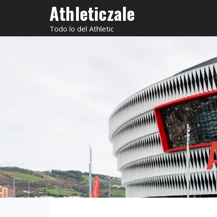
Saltar
Athleticzale
al
Todo lo del Athletic
contenido