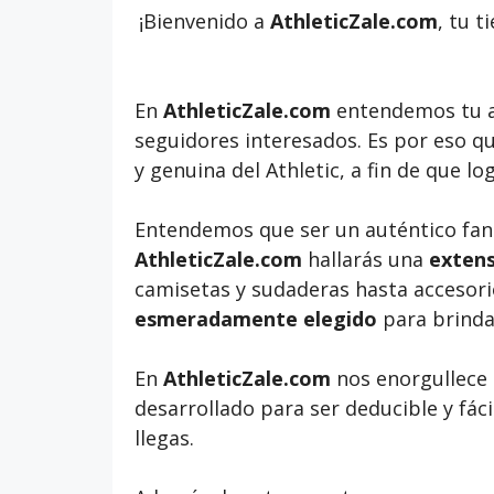
¡Bienvenido a
AthleticZale.com
, tu t
En
AthleticZale.com
entendemos tu 
seguidores interesados. Es por eso q
y genuina del Athletic, a fin de que l
Entendemos que ser un auténtico fan d
AthleticZale.com
hallarás una
extens
camisetas y sudaderas hasta accesori
esmeradamente elegido
para brindar
En
AthleticZale.com
nos enorgullece 
desarrollado para ser deducible y fá
llegas.