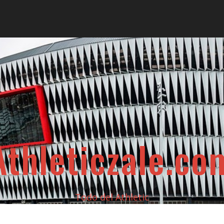
Athleticzale.co
Todo del Athletic