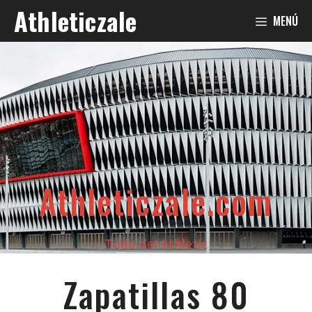
Saltar
Athleticzale
MENÚ
al
contenido
Athleticzale.com
Todo del Athletic
Zapatillas 80