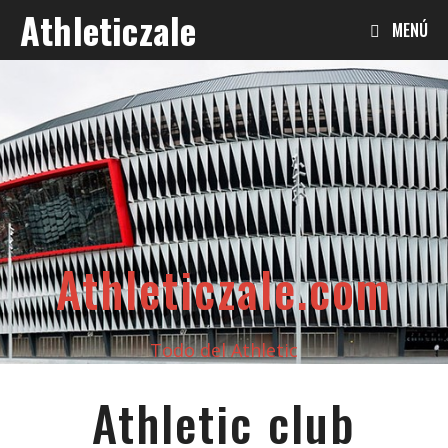
Saltar
Athleticzale
MENÚ
al
contenido
Athleticzale.com
Todo del Athletic
Athletic club