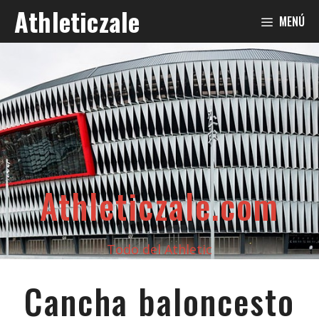
Saltar
Athleticzale
MENÚ
al
contenido
Athleticzale.com
Todo del Athletic
Cancha baloncesto