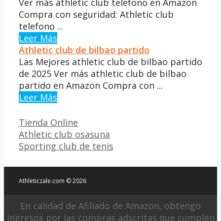
Ver más athletic club telefono en Amazon
Compra con seguridad: Athletic club
telefono ...
Leer Más
Athletic club de bilbao partido
Las Mejores athletic club de bilbao partido
de 2025 Ver más athletic club de bilbao
partido en Amazon Compra con ...
Leer Más
Categorías
Tienda Online
Athletic club osasuna
Sporting club de tenis
Athleticzale.com © 2026
En calidad de Afiliado de Amazon, obtengo
ingresos por las compras adscritas que cumplen