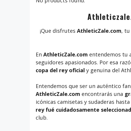
No products found.
Athleticzale
¡Que disfrutes
AthleticZale.com
, t
En
AthleticZale.com
entendemos tu 
seguidores apasionados. Por esa raz
copa del rey oficial
y genuina del Athl
Entendemos que ser un auténtico fan d
AthleticZale.com
encontrarás una
gr
icónicas camisetas y sudaderas hasta 
rey fué cuidadosamente selecciona
club.