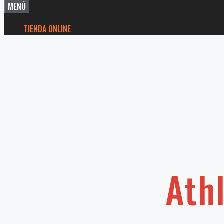
MENÚ
TIENDA ONLINE
Ath