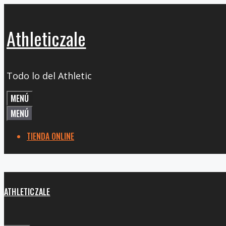
Saltar
al
Athleticzale
contenido
Todo lo del Athletic
MENÚ
MENÚ
TIENDA ONLINE
ATHLETICZALE