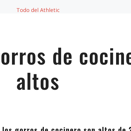
Todo del Athletic
gorros de cocin
altos
 los gorros de cocinero son altos de