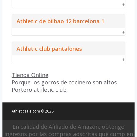
Athletic de bilbao 12 barcelona 1
Athletic club pantalones
Categorías
Tienda Online
Porque los gorros de cocinero son altos
Portero athletic club
Athleticzale.com © 2026
En calidad de Afiliado de Amazon, obtengo
ingresos por las compras adscritas que cumplen