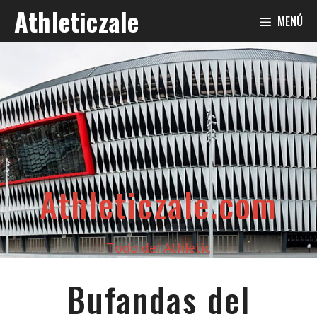
Saltar
Athleticzale
MENÚ
al
contenido
Athleticzale.com
Todo del Athletic
Bufandas del