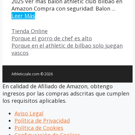
2025 Ver más balon athletic club bilbao en
Amazon Compra con seguridad: Balon ...
Leer Más
Categorías
Tienda Online
Porque el gorro de chef es alto
Porque en el athletic de bilbao solo juegan
vascos
Athleticzale.com © 2026
En calidad de Afiliado de Amazon, obtengo
ingresos por las compras adscritas que cumplen
los requisitos aplicables.
Aviso Legal
Política de Privacidad
Política de Cookies
Configuración de Cookies