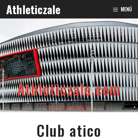
Saltar
Athleticzale
MENÚ
al
contenido
Athleticzale.com
Todo del Athletic
Club atico