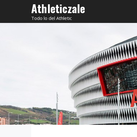
Saltar
Athleticzale
al
Todo lo del Athletic
contenido