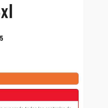
xl
25