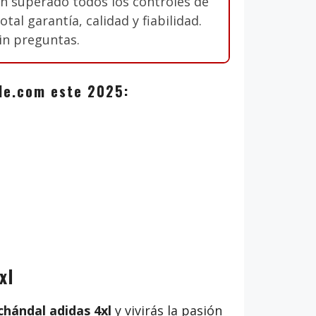
n superado todos los controles de
al garantía, calidad y fiabilidad.
in preguntas.
zale.com este 2025:
xl
hándal adidas 4xl
y vivirás la pasión