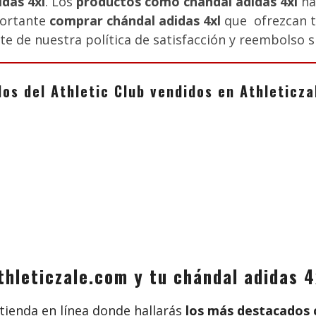
das 4xl
. Los
productos como chándal adidas 4xl
ha
portante
comprar chándal adidas 4xl
que ofrezcan tot
e de nuestra política de satisfacción y reembolso s
los del Athletic Club vendidos en Athletic
thleticzale.com y tu chándal adidas 4
 tienda en línea donde hallarás
los más destacados c