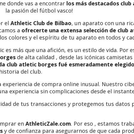
line donde vas a encontrar
los más destacados club 
la pasión del fútbol vasco!
r el
Athletic Club de Bilbao
, un aparato con una ric
icamos a
ofrecerte una extensa selección de club at
 los colores y el espíritu de tu aparato en todos y ca
 es más que una afición, es un estilo de vida. Por e
borges
de alta calidad , desde las icónicas camiseta
da club atletic borges fué esmeradamente elegid
historia del club.
experiencia de compra online inusual. Nuestro cibe
 una experiencia sin complicaciones desde el instante
dad de tus transacciones y protegemos tus datos 
comprar en
AthleticZale.com
. Por eso , estamos tra
es
y de confianza para asegurarnos de que cada pro