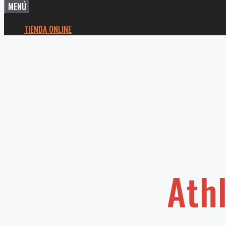
MENÚ
TIENDA ONLINE
Ath