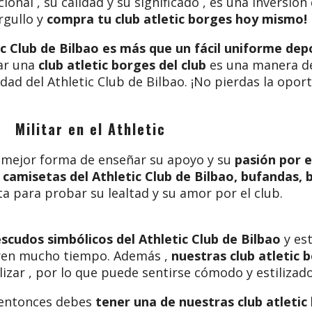
cional , su calidad y su significado , es una inversión
rgullo y
compra tu club atletic borges
hoy mismo!
tic Club de Bilbao es más que un fácil uniforme dep
ar una
club atletic borges del club
es una manera de
tidad del Athletic Club de Bilbao. ¡No pierdas la opo
Militar en el Athletic
é mejor forma de enseñar su apoyo y su
pasión por e
e
camisetas del Athletic Club de Bilbao, bufandas, b
ta para probar su lealtad y su amor por el club.
escudos simbólicos del Athletic Club de Bilbao
y est
uren mucho tiempo. Además ,
nuestras
club atletic 
lizar , por lo que puede sentirse cómodo y estilizado
 entonces debes
tener una de nuestras club atletic 