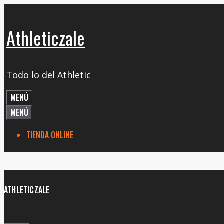
Saltar
al
Athleticzale
contenido
Todo lo del Athletic
MENÚ
MENÚ
TIENDA ONLINE
ATHLETICZALE