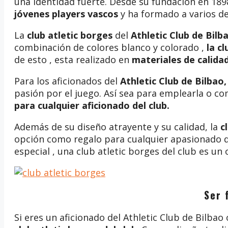
una identidad fuerte. Desde su fundación en 189
jóvenes players vascos
y ha formado a varios de 
La
club atletic borges
del
Athletic Club de Bilb
combinación de colores blanco y colorado ,
la c
de esto , esta realizado en
materiales de calida
Para los aficionados del
Athletic Club de Bilbao
pasión por el juego. Así sea para emplearla o co
para cualquier aficionado del club.
Además de su diseño atrayente y su calidad, la
c
opción como regalo para cualquier apasionado d
especial , una club atletic borges del club es un
Ser 
Si eres un aficionado del Athletic Club de Bilba