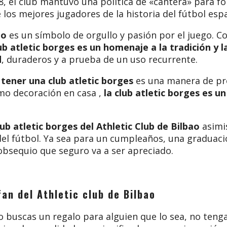
8, el club mantuvo una política de «cantera» para 
los mejores jugadores de la historia del fútbol esp
ao
es un símbolo de orgullo y pasión por el juego. Co
lub atletic borges es un homenaje a la tradición y la
d
, duraderos y a prueba de un uso recurrente.
, tener una
club atletic borges
es una manera de pro
mo decoración en casa ,
la club atletic borges es u
lub atletic borges del Athletic Club de Bilbao
asimi
el fútbol. Ya sea para un cumpleaños, una graduaci
 obsequio que seguro va a ser apreciado.
fan del Athletic club de Bilbao
o o buscas un regalo para alguien que lo sea, no ten