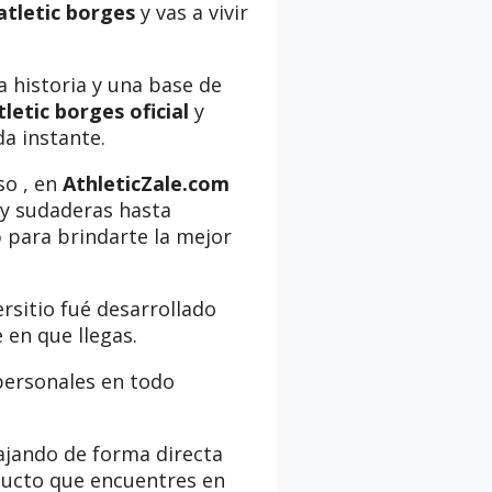
atletic borges
y vas a vivir
a historia y una base de
letic borges oficial
y
da instante.
so , en
AthleticZale.com
s y sudaderas hasta
o
para brindarte la mejor
rsitio fué desarrollado
 en que llegas.
personales en todo
bajando de forma directa
ducto que encuentres en