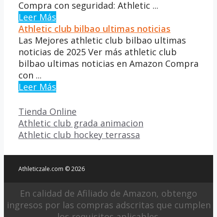
Compra con seguridad: Athletic ...
Leer Más
Athletic club bilbao ultimas noticias
Las Mejores athletic club bilbao ultimas
noticias de 2025 Ver más athletic club
bilbao ultimas noticias en Amazon Compra
con ...
Leer Más
Categorías
Tienda Online
Athletic club grada animacion
Athletic club hockey terrassa
Athleticzale.com © 2026
En calidad de Afiliado de Amazon, obtengo
ingresos por las compras adscritas que cumplen
los requisitos aplicables.